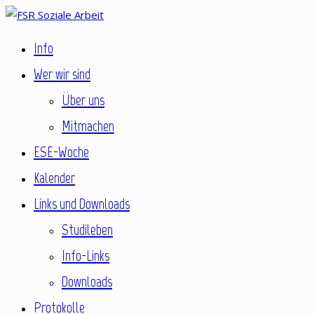
Springe
zum
Fachschaftsrat Soziale Arbeit
Info
FSR Soziale Arbeit
Inhalt
Wer wir sind
Über uns
Mitmachen
ESE-Woche
Kalender
Links und Downloads
Studileben
Info-Links
Downloads
Protokolle